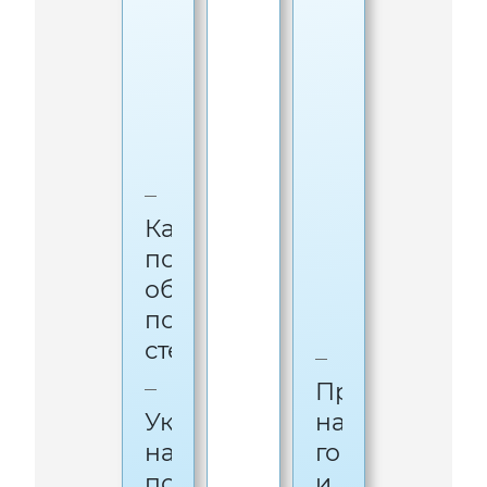
Д
Н
Е
Е
И
Р
Л
Е
Н
К
/
Ы
А
К
Е
А
Б
Н
Л
Качество
А
О
поклейки
Л
К
обоев/
И
И
покраски
З
стен
А
Проверка
Ц
Укладка
на
И
напольных
горизонталь
Я
покрытий
и