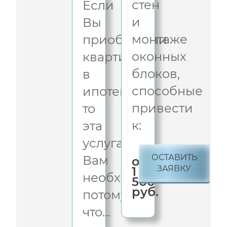
стен
Если
и
Вы
монтаже
приобретали
оконных
квартиру
блоков,
в
способные
ипотеку,
привести
то
к:
эта
услуга
ОСТАВИТЬ
Вам
от
ЗАЯВКУ
1
необходима,
500
руб.
потому
что…