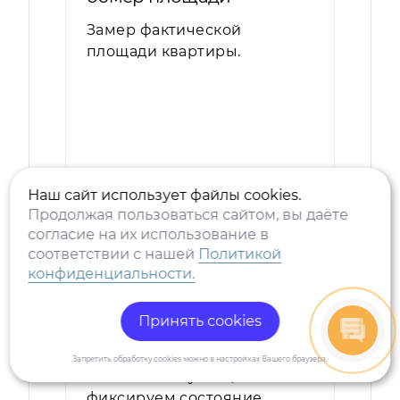
Замер фактической
площади квартиры.
Наш сайт использует файлы cookies.
подробнее
Продолжая пользоваться сайтом, вы даёте
согласие на их использование в
в подарок
соответствии с нашей
Политикой
конфиденциальности.
Фотофиксация
Во время приемки мы
Принять cookies
отмечаем все выявленные
недостатки в комнатах,
Запретить обработку cookies можно в настройках Вашего браузера.
технических узлах,
фиксируем состояние