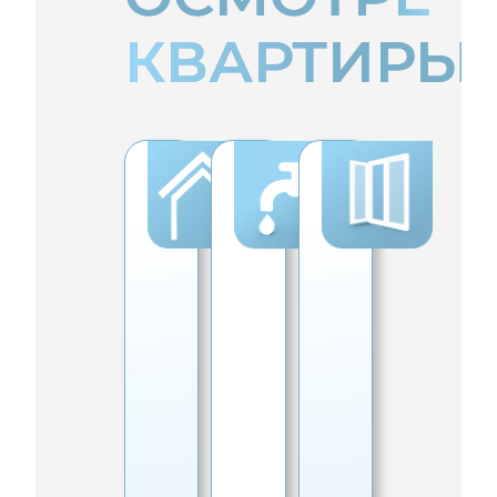
КВАРТИРЫ
Ч
В
О
И
О
К
С
Д
О
Т
О
Н
О
С
Н
В
Н
Ы
А
А
Е
Я
Б
И
О
Ж
Д
Т
Е
В