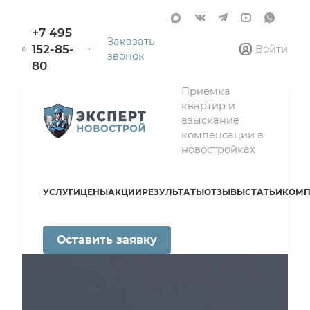
+7 495
Заказать
152-85-
Войти
звонок
80
Приемка
квартир и
взыскание
компенсации в
новостройках
УСЛУГИ
ЦЕНЫ
АКЦИИ
РЕЗУЛЬТАТЫ
ОТЗЫВЫ
СТАТЬИ
КОМП
Оставить заявку