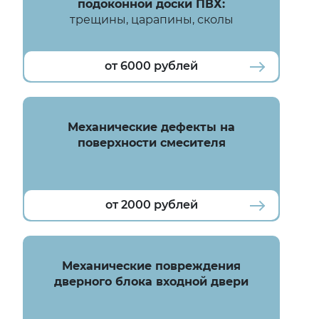
подоконной доски ПВХ:
Портят внешний вид,
трещины, царапины, сколы
особенно при
солнечном свете
от 6000 рублей
Механические дефекты на
поверхности смесителя
Эстетический
недостаток, который
портит внешний вид
от 2000 рублей
Механические повреждения
дверного блока входной двери
Эстетический
недостаток, который
портит внешний вид