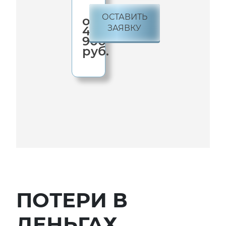
ОСТАВИТЬ
от
ЗАЯВКУ
4
900
руб.
ПОТЕРИ В
ДЕНЬГАХ