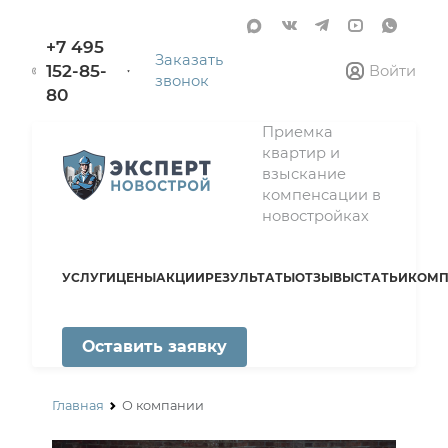
+7 495
Заказать
152-85-
Войти
звонок
80
Приемка
квартир и
взыскание
компенсации в
новостройках
УСЛУГИ
ЦЕНЫ
АКЦИИ
РЕЗУЛЬТАТЫ
ОТЗЫВЫ
СТАТЬИ
КОМП
Оставить заявку
Главная
О компании