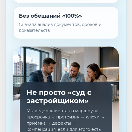
Без обещаний «100%»
Сначала анализ документов, сроков и
доказательств
Не просто «суд с
застройщиком»
Мы ведём клиента по маршруту:
просрочка → претензия → ключи →
приёмка → дефекты →
компенсация, если для этого есть