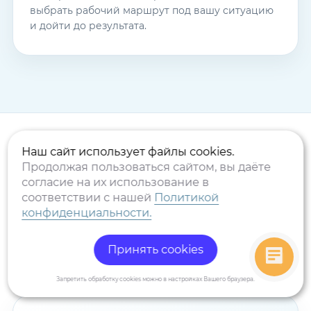
выбрать рабочий маршрут под вашу ситуацию
и дойти до результата.
Наш сайт использует файлы cookies.
Продолжая пользоваться сайтом, вы даёте
Судебные кейсы
согласие на их использование в
соответствии с нашей
Политикой
конфиденциальности.
Примеры ситуаций, в которых юридическое
сопровождение строится вокруг просрочки
передачи квартиры, строительных недостатков
Принять cookies
и комплексных споров с застройщиком.
Запретить обработку cookies можно в настройках Вашего браузера.