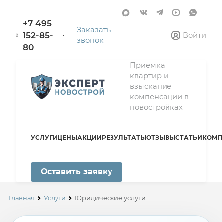
+7 495
Заказать
152-85-
Войти
звонок
80
Приемка
квартир и
взыскание
компенсации в
новостройках
УСЛУГИ
ЦЕНЫ
АКЦИИ
РЕЗУЛЬТАТЫ
ОТЗЫВЫ
СТАТЬИ
КОМП
Оставить заявку
Главная
Услуги
Юридические услуги