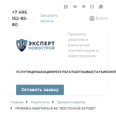
+7 495
Заказать
152-85-
Войти
звонок
80
Приемка
квартир и
взыскание
компенсации в
новостройках
УСЛУГИ
ЦЕНЫ
АКЦИИ
РЕЗУЛЬТАТЫ
ОТЗЫВЫ
СТАТЬИ
КОМП
Оставить заявку
Главная
Результаты
Приемка квартир
ПРИЕМКА КВАРТИРЫ В ЖК "ВОСТОЧНОЕ БУТОВО"