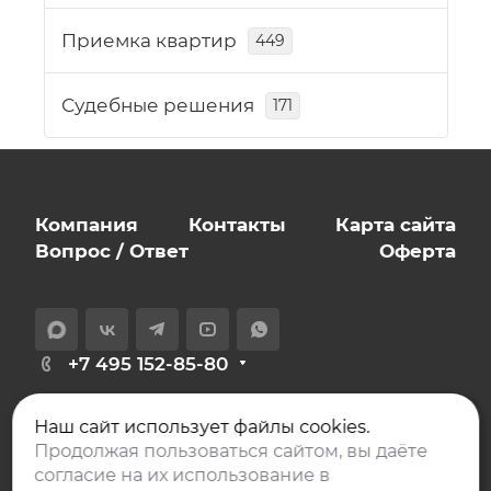
Приемка квартир
449
Судебные решения
171
Компания
Контакты
Карта сайта
Вопрос / Ответ
Оферта
+7 495 152-85-80
info@expert-novostroy.ru
Наш сайт использует файлы cookies.
129626, Москва,
Продолжая пользоваться сайтом, вы даёте
проспект Мира, дом 106, офис 401
согласие на их использование в