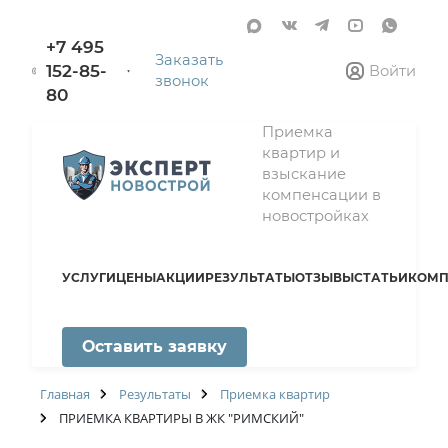
+7 495
Заказать
152-85-
Войти
звонок
80
Приемка
квартир и
взыскание
компенсации в
новостройках
УСЛУГИ
ЦЕНЫ
АКЦИИ
РЕЗУЛЬТАТЫ
ОТЗЫВЫ
СТАТЬИ
КОМП
Оставить заявку
Главная
Результаты
Приемка квартир
ПРИЕМКА КВАРТИРЫ В ЖК "РИМСКИЙ"