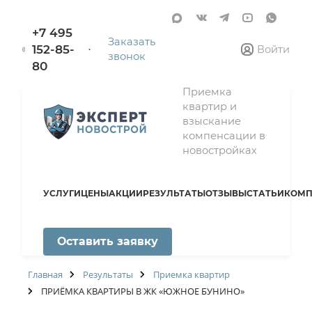
+7 495
Заказать
152-85-
Войти
звонок
80
Приемка
квартир и
взыскание
компенсации в
новостройках
УСЛУГИ
ЦЕНЫ
АКЦИИ
РЕЗУЛЬТАТЫ
ОТЗЫВЫ
СТАТЬИ
КОМП
Оставить заявку
Главная
Результаты
Приемка квартир
ПРИЁМКА КВАРТИРЫ В ЖК «ЮЖНОЕ БУНИНО»