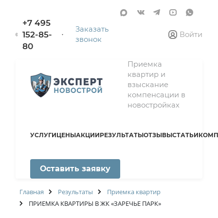
+7 495
Заказать
152-85-
Войти
звонок
80
Приемка
квартир и
взыскание
компенсации в
новостройках
УСЛУГИ
ЦЕНЫ
АКЦИИ
РЕЗУЛЬТАТЫ
ОТЗЫВЫ
СТАТЬИ
КОМП
Оставить заявку
Главная
Результаты
Приемка квартир
ПРИЕМКА КВАРТИРЫ В ЖК «ЗАРЕЧЬЕ ПАРК»