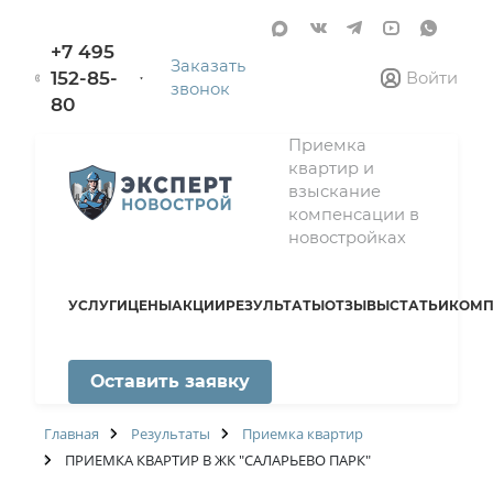
+7 495
Заказать
152-85-
Войти
звонок
80
Приемка
квартир и
взыскание
компенсации в
новостройках
УСЛУГИ
ЦЕНЫ
АКЦИИ
РЕЗУЛЬТАТЫ
ОТЗЫВЫ
СТАТЬИ
КОМП
Оставить заявку
Главная
Результаты
Приемка квартир
ПРИЕМКА КВАРТИР В ЖК "САЛАРЬЕВО ПАРК"