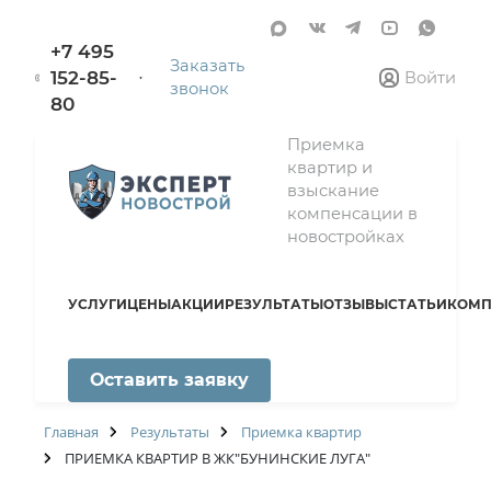
+7 495
Заказать
152-85-
Войти
звонок
80
Приемка
квартир и
взыскание
компенсации в
новостройках
УСЛУГИ
ЦЕНЫ
АКЦИИ
РЕЗУЛЬТАТЫ
ОТЗЫВЫ
СТАТЬИ
КОМП
Оставить заявку
Главная
Результаты
Приемка квартир
ПРИЕМКА КВАРТИР В ЖК"БУНИНСКИЕ ЛУГА"