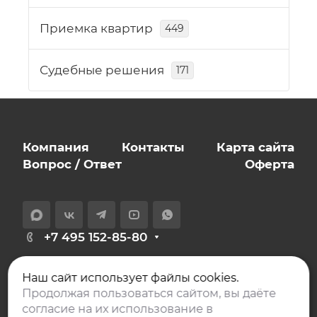
Приемка квартир
449
Судебные решения
171
Компания
Контакты
Карта сайта
Вопрос / Ответ
Оферта
+7 495 152-85-80
info@expert-novostroy.ru
Наш сайт использует файлы cookies.
129626, Москва,
Продолжая пользоваться сайтом, вы даёте
проспект Мира, дом 106, офис 401
согласие на их использование в