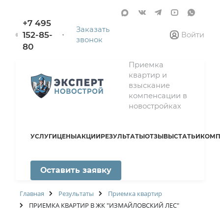
+7 495
Заказать
152-85-
Войти
звонок
80
Приемка
квартир и
взыскание
компенсации в
новостройках
УСЛУГИ
ЦЕНЫ
АКЦИИ
РЕЗУЛЬТАТЫ
ОТЗЫВЫ
СТАТЬИ
КОМП
Оставить заявку
Главная
Результаты
Приемка квартир
ПРИЕМКА КВАРТИР В ЖК "ИЗМАЙЛОВСКИЙ ЛЕС"