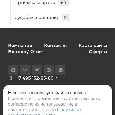
Приемка квартир
449
Судебные решения
171
Компания
Контакты
Карта сайта
Вопрос / Ответ
Оферта
+7 495 152-85-80
info@expert-novostroy.ru
Наш сайт использует файлы cookies.
129626, Москва,
Продолжая пользоваться сайтом, вы даёте
проспект Мира, дом 106, офис 401
согласие на их использование в
соответствии с нашей
Политикой