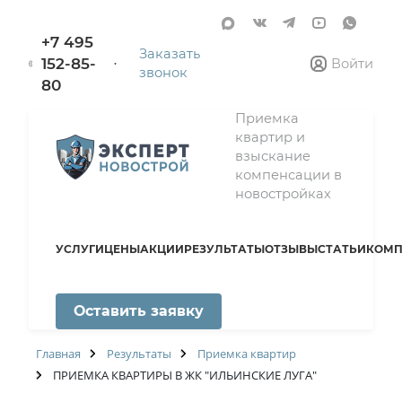
+7 495
Заказать
152-85-
Войти
звонок
80
Приемка
квартир и
взыскание
компенсации в
новостройках
УСЛУГИ
ЦЕНЫ
АКЦИИ
РЕЗУЛЬТАТЫ
ОТЗЫВЫ
СТАТЬИ
КОМП
Оставить заявку
Главная
Результаты
Приемка квартир
ПРИЕМКА КВАРТИРЫ В ЖК "ИЛЬИНСКИЕ ЛУГА"