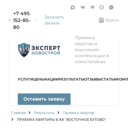
+7 495
Заказать
152-85-
Войти
звонок
80
Приемка
квартир и
взыскание
компенсации в
новостройках
УСЛУГИ
ЦЕНЫ
АКЦИИ
РЕЗУЛЬТАТЫ
ОТЗЫВЫ
СТАТЬИ
КОМП
Оставить заявку
Главная
Результаты
Приемка квартир
ПРИЕМКА КВАРТИРЫ В ЖК "ВОСТОЧНОЕ БУТОВО"