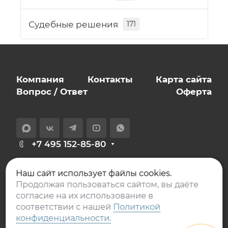
Судебные решения
171
Компания
Контакты
Карта сайта
Вопрос / Ответ
Оферта
+7 495 152-85-80
info@expert-novostroy.ru
Наш сайт использует файлы cookies.
129626, Москва,
Продолжая пользоваться сайтом, вы даёте
проспект Мира, дом 106, офис 401
согласие на их использование в
соответствии с нашей
Политикой
конфиденциальности.