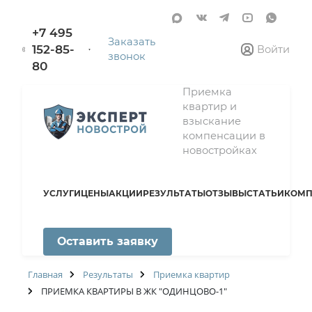
+7 495
Заказать
152-85-
Войти
звонок
80
Приемка
квартир и
взыскание
компенсации в
новостройках
УСЛУГИ
ЦЕНЫ
АКЦИИ
РЕЗУЛЬТАТЫ
ОТЗЫВЫ
СТАТЬИ
КОМП
Оставить заявку
Главная
Результаты
Приемка квартир
ПРИЕМКА КВАРТИРЫ В ЖК "ОДИНЦОВО-1"