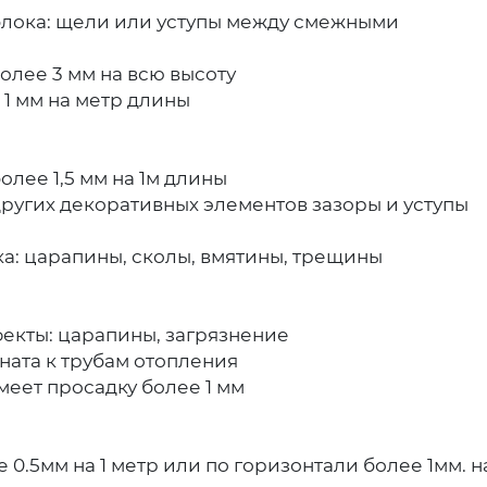
лока: щели или уступы между смежными
олее 3 мм на всю высоту
1 мм на метр длины
лее 1,5 мм на 1м длины
других декоративных элементов зазоры и уступы
а: царапины, сколы, вмятины, трещины
екты: царапины, загрязнение
ата к трубам отопления
меет просадку более 1 мм
0.5мм на 1 метр или по горизонтали более 1мм. на