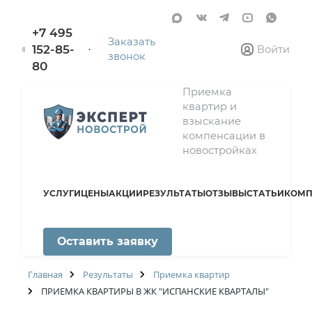
+7 495
Заказать
152-85-
Войти
звонок
80
Приемка
квартир и
взыскание
компенсации в
новостройках
УСЛУГИ
ЦЕНЫ
АКЦИИ
РЕЗУЛЬТАТЫ
ОТЗЫВЫ
СТАТЬИ
КОМП
Оставить заявку
Главная
Результаты
Приемка квартир
ПРИЕМКА КВАРТИРЫ В ЖК "ИСПАНСКИЕ КВАРТАЛЫ"