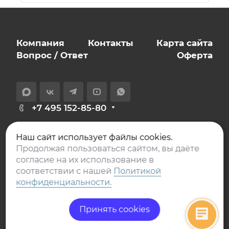
Компания
Контакты
Карта сайта
Вопрос / Ответ
Оферта
+7 495 152-85-80
info@expert-novostroy.ru
Наш сайт использует файлы cookies.
129626, Москва,
Продолжая пользоваться сайтом, вы даёте
проспект Мира, дом 106, офис 401
согласие на их использование в
соответствии с нашей
Политикой
конфиденциальности.
Принять cookies
© 2017-2026 Эксперт
Политика
Новострой
конфиденциальности