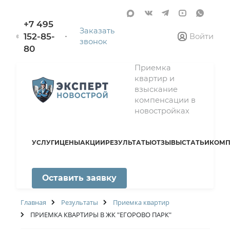
+7 495
Заказать
152-85-
Войти
звонок
80
Приемка
квартир и
взыскание
компенсации в
новостройках
УСЛУГИ
ЦЕНЫ
АКЦИИ
РЕЗУЛЬТАТЫ
ОТЗЫВЫ
СТАТЬИ
КОМП
Оставить заявку
Главная
Результаты
Приемка квартир
ПРИЕМКА КВАРТИРЫ В ЖК "ЕГОРОВО ПАРК"