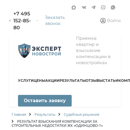
+7 495
Заказать
152-85-
Войти
звонок
80
Приемка
квартир и
взыскание
компенсации в
новостройках
УСЛУГИ
ЦЕНЫ
АКЦИИ
РЕЗУЛЬТАТЫ
ОТЗЫВЫ
СТАТЬИ
КОМП
Оставить заявку
Главная
Результаты
Судебные решения
РЕЗУЛЬТАТ ВЗЫСКАНИЯ КОМПЕНСАЦИИ ЗА
СТРОИТЕЛЬНЫЕ НЕДОСТАТКИ ЖК «ОДИНЦОВО-1»