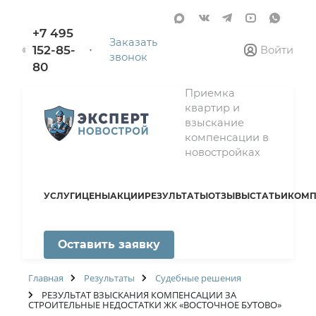
+7 495
Заказать
152-85-
Войти
звонок
80
Приемка
квартир и
взыскание
компенсации в
новостройках
УСЛУГИ
ЦЕНЫ
АКЦИИ
РЕЗУЛЬТАТЫ
ОТЗЫВЫ
СТАТЬИ
КОМП
Оставить заявку
Главная
Результаты
Судебные решения
РЕЗУЛЬТАТ ВЗЫСКАНИЯ КОМПЕНСАЦИИ ЗА
СТРОИТЕЛЬНЫЕ НЕДОСТАТКИ ЖК «ВОСТОЧНОЕ БУТОВО»