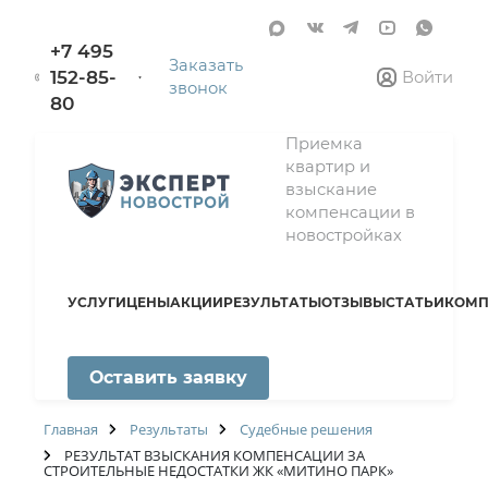
+7 495
Заказать
152-85-
Войти
звонок
80
Приемка
квартир и
взыскание
компенсации в
новостройках
УСЛУГИ
ЦЕНЫ
АКЦИИ
РЕЗУЛЬТАТЫ
ОТЗЫВЫ
СТАТЬИ
КОМП
Оставить заявку
Главная
Результаты
Судебные решения
РЕЗУЛЬТАТ ВЗЫСКАНИЯ КОМПЕНСАЦИИ ЗА
СТРОИТЕЛЬНЫЕ НЕДОСТАТКИ ЖК «МИТИНО ПАРК»