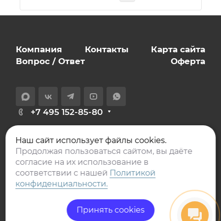
Компания
Контакты
Карта сайта
Вопрос / Ответ
Оферта
+7 495 152-85-80
info@expert-novostroy.ru
Наш сайт использует файлы cookies.
129626, Москва,
Продолжая пользоваться сайтом, вы даёте
проспект Мира, дом 106, офис 401
согласие на их использование в
соответствии с нашей
Политикой
конфиденциальности.
Принять cookies
© 2017-2026 Эксперт
Политика