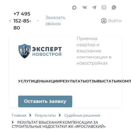
+7 495
Заказать
152-85-
Войти
звонок
80
Приемка
квартир и
взыскание
компенсации в
новостройках
УСЛУГИ
ЦЕНЫ
АКЦИИ
РЕЗУЛЬТАТЫ
ОТЗЫВЫ
СТАТЬИ
КОМП
Оставить заявку
Главная
Результаты
Судебные решения
РЕЗУЛЬТАТ ВЗЫСКАНИЯ КОМПЕНСАЦИИ ЗА
СТРОИТЕЛЬНЫЕ НЕДОСТАТКИ ЖК «ЯРОСЛАВСКИЙ»