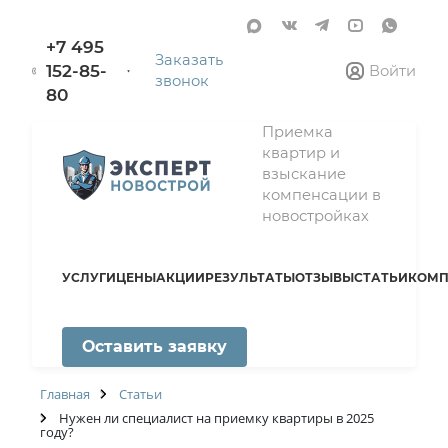
+7 495
Заказать
152-85-
Войти
звонок
80
Приемка
квартир и
взыскание
компенсации в
новостройках
УСЛУГИ
ЦЕНЫ
АКЦИИ
РЕЗУЛЬТАТЫ
ОТЗЫВЫ
СТАТЬИ
КОМП
Оставить заявку
Главная
Статьи
Нужен ли специалист на приемку квартиры в 2025
году?