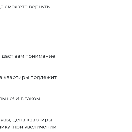
да сможете вернуть
о даст вам понимание
на квартиры подлежит
ьше! И в таком
 увы, цена квартиры
щику (при увеличении