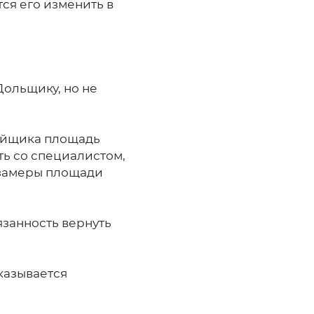
ся его изменить в
Дольщику, но не
ройщика площадь
ть со специалистом,
 замеры площади
занность вернуть
тказывается