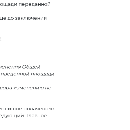
площади переданной
еще до заключения
!
зменения Общей
приведенной площади
овора изменению не
ь излишне оплаченных
ледующий. Главное –