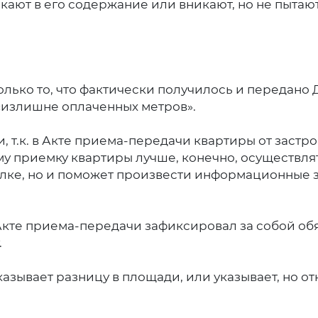
ают в его содержание или вникают, но не пытают
лько то, что фактически получилось и передано 
 «излишне оплаченных метров».
, т.к. в Акте приема-передачи квартиры от заст
му приемку квартиры лучше, конечно, осуществля
делке, но и поможет произвести информационные
кте приема-передачи зафиксировал за собой обя
.
указывает разницу в площади, или указывает, но о