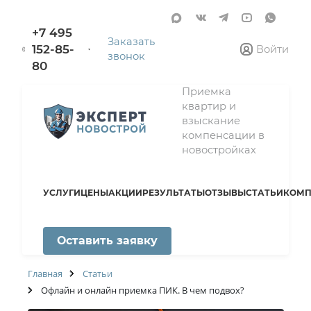
+7 495
Заказать
152-85-
Войти
звонок
80
Приемка
квартир и
взыскание
компенсации в
новостройках
УСЛУГИ
ЦЕНЫ
АКЦИИ
РЕЗУЛЬТАТЫ
ОТЗЫВЫ
СТАТЬИ
КОМП
Оставить заявку
Главная
Статьи
Офлайн и онлайн приемка ПИК. В чем подвох?